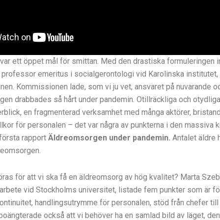
ar ett öppet mål för smittan. Med den drastiska formuleringen 
 professor emeritus i socialgerontologi vid Karolinska institute
n. Kommissionen lade, som vi ju vet, ansvaret på nuvarande och
rgen drabbades så hårt under pandemin. Otillräckliga och otydlig
rblick, en fragmenterad verksamhet med många aktörer, bristan
llkor för personalen – det var några av punkterna i den massiva 
första rapport
Äldreomsorgen under pandemin.
Antalet äldre 
dreomsorgen.
ras för att vi ska få en äldreomsorg av hög kvalitet? Marta Sze
 arbete vid Stockholms universitet, listade fem punkter som är fö
ontinuitet, handlingsutrymme för personalen, stöd från chefer till
oängterade också att vi behöver ha en samlad bild av läget, den 