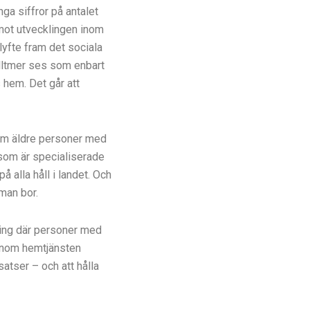
nga siffror på antalet
mot utvecklingen inom
yfte fram det sociala
 alltmer ses som enbart
 hem. Det går att
om äldre personer med
om är specialiserade
 alla håll i landet. Och
man bor.
ing där personer med
 inom hemtjänsten
atser – och att hålla