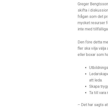
Greger Bengtsson
skifta i diskussi
frågan som det pr
mycket resurser f
inte med tillfällig
Den före detta me
fler ska vilja väl
eller boxar som ha
Utbildnings
Ledarskape
att leda.
Skapa trygg
Ta till vara
– Det har sagts at