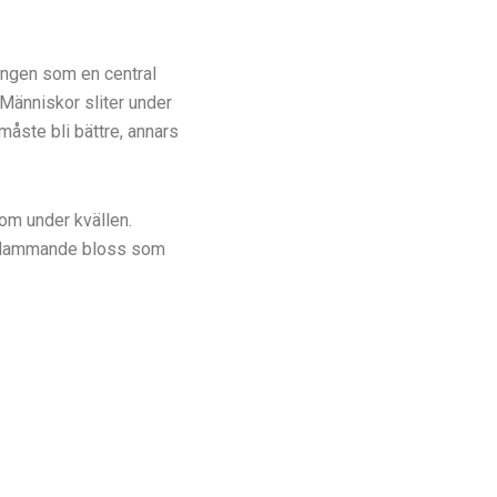
ingen som en central
 Människor sliter under
 måste bli bättre, annars
kom under kvällen.
uppflammande bloss som