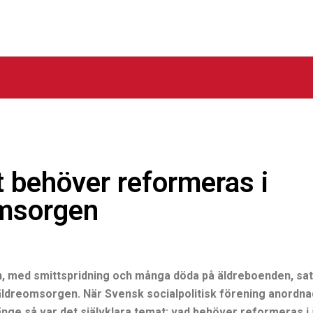
 behöver reformeras i
msorgen
 med smittspridning och många döda på äldreboenden, satt
äldreomsorgen. När Svensk socialpolitisk förening anordnade
änge så var det självklara temat: vad behöver reformeras 