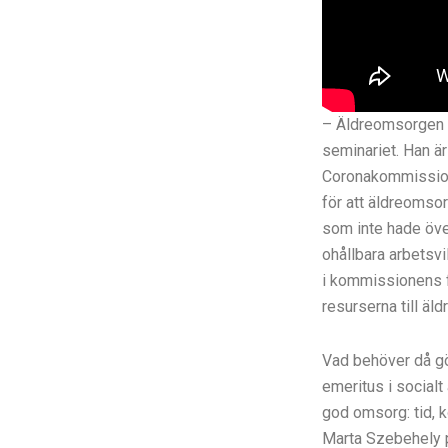
– Äldreomsorgen v
seminariet. Han är
Coronakommissione
för att äldreomso
som inte hade öve
ohållbara arbetsvi
i kommissionens 
resurserna till äl
Vad behöver då gö
emeritus i socialt
god omsorg: tid, k
Marta Szebehely p