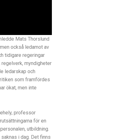
inledde Mats Thorslund
t, men också ledamot av
 tidigare regeringar
a regelverk, myndigheter
de ledarskap och
kritiken som framfördes
har ökat, men inte
behely, professor
rutsättningarna för en
 personalen, utbildning.
saknas i dag. Det finns