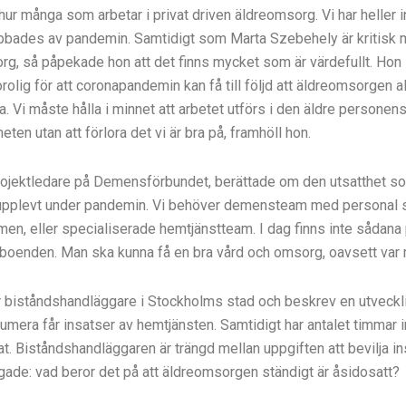
 hur många som arbetar i privat driven äldreomsorg. Vi har heller i
bades av pandemin. Samtidigt som Marta Szebehely är kritisk 
g, så påpekade hon att det finns mycket som är värdefullt. Hon l
 orolig för att coronapandemin kan få till följd att äldreomsorgen
. Vi måste hålla i minnet att arbetet utförs i den äldre personens
ten utan att förlora det vi är bra på, framhöll hon.
rojektledare på Demensförbundet, berättade om den utsatthet s
plevt under pandemin. Vi behöver demensteam med personal s
en, eller specialiserade hemtjänstteam. I dag finns inte sådana på
 boenden. Man ska kunna få en bra vård och omsorg, oavsett var 
 biståndshandläggare i Stockholms stad och beskrev en utveckl
numera får insatser av hemtjänsten. Samtidigt har antalet timmar
. Biståndshandläggaren är trängd mellan uppgiften att bevilja ins
gade: vad beror det på att äldreomsorgen ständigt är åsidosatt?