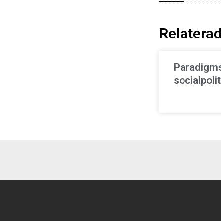
Relaterad
Paradigms
socialpoli