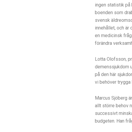
ingen statistik på
boenden som drab
svensk äldreomsor
innehållet, och är
en medicinsk fråga
förändra verksamhe
Lotta Olofsson, p
demenssjukdom up
på den här sjukdom
vi behöver trygga
Marcus Sjöberg är
allt större behov 
successivt minskat
budgeten. Han frå