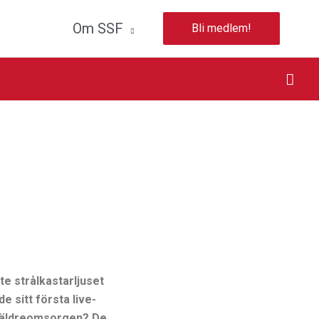
Om SSF
Bli medlem!
e strålkastarljuset
 sitt första live-
i äldreomsorgen? De