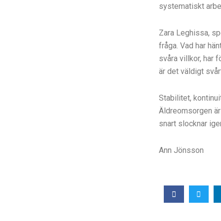
systematiskt arbet
Zara Leghissa, sp
fråga. Vad har hä
svåra villkor, har 
är det väldigt sv
Stabilitet, kontin
Äldreomsorgen är 
snart slocknar igen
Ann Jönsson