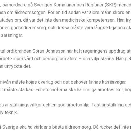
, samordnare på Sveriges Kommuner och Regioner (SKR) menade
onen om äldreomsorgen. För en tid sedan var äldre människors e
atades om, då var det inte den medicinska kompetensen. Han try
ör en god äldreomsorg, och dessa måste vara långsiktiga och sta
a satsningar.
tallordföranden Göran Johnsson har haft regeringens uppdrag att
ja arbete inom vård och omsorg om äldre – och vilja stanna. Han p
n uttryckte det.
nivån måste höjas överlag och det behöver finnas karriärvägar.
t måste stärkas. Enhetscheferna ska ha rimliga arbetsvillkor, h
a anställningsvillkor och en god arbetsmiljö. Fast anställning oc
 ny teknik.
t Sverige ska ha världens bästa äldreomsorg. Då räcker det inte 