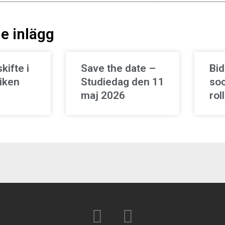
e inlägg
kifte i
Save the date –
Bid
tiken
Studiedag den 11
soc
maj 2026
roll
F
T