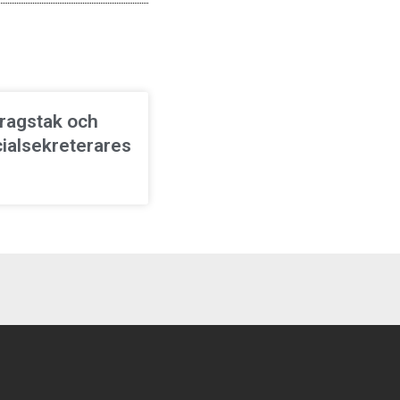
ragstak och
ialsekreterares