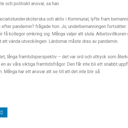
e och politiskt ansvar, sa han.
ecialistundersköterska och aktiv i Kommunal, lyfte fram bemann
nt efter pandemin? frågade hon. Jo, underbemanningen fortsätter.
för få kollegor omkring sig. Många väljer att sluta. Arbetsvillkoren
årt att vända utvecklingen. Lärdomar måste dras av pandemin.
uitet, långa framtidsperspektiv – det var ord och uttryck som åter
en av våra viktiga framtidsfrågor. Den får inte bli ett snabbt 
. Många har ett ansvar att se till att det inte blir så.