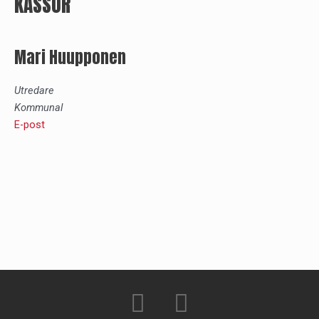
KASSÖR
Mari Huupponen
Utredare
Kommunal
E-post
F
T