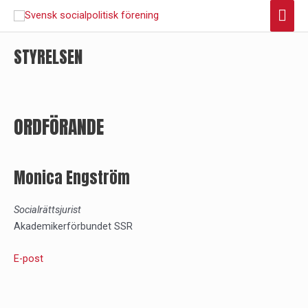
Hoppa
Huv
till
innehåll
STYRELSEN
ORDFÖRANDE
Monica Engström
Socialrättsjurist
Akademikerförbundet SSR
E-post