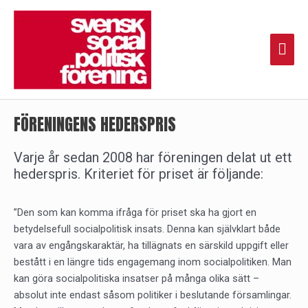
Hoppa
Huv
till
innehåll
FÖRENINGENS HEDERSPRIS
Varje år sedan 2008 har föreningen delat ut ett
hederspris. Kriteriet för priset är följande:
”Den som kan komma ifråga för priset ska ha gjort en
betydelsefull socialpolitisk insats. Denna kan självklart både
vara av engångskaraktär, ha tillägnats en särskild uppgift eller
bestått i en längre tids engagemang inom socialpolitiken. Man
kan göra socialpolitiska insatser på många olika sätt –
absolut inte endast såsom politiker i beslutande församlingar.