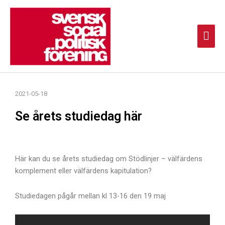
Hoppa
Huv
till
innehåll
2021-05-18
Se årets studiedag här
Här kan du se årets studiedag om Stödlinjer – välfärdens
komplement eller välfärdens kapitulation?
Studiedagen pågår mellan kl 13-16 den 19 maj