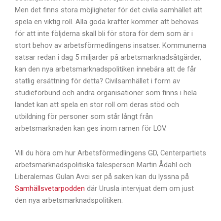
Men det finns stora möjligheter för det civila samhället att
spela en viktig roll. Alla goda krafter kommer att behövas
för att inte följderna skall bli för stora för dem som är i
stort behov av arbetsförmedlingens insatser. Kommunerna
satsar redan i dag 5 miljarder på arbetsmarknadsåtgärder,
kan den nya arbetsmarknadspolitiken innebära att de får
statlig ersättning för detta? Civilsamhället i form av
studieförbund och andra organisationer som finns i hela
landet kan att spela en stor roll om deras stöd och
utbildning för personer som står långt från
arbetsmarknaden kan ges inom ramen för LOV.
Vill du höra om hur Arbetsförmedlingens GD, Centerpartiets
arbetsmarknadspolitiska talesperson Martin Ådahl och
Liberalernas Gulan Avci ser på saken kan du lyssna på
Samhällsvetarpodden
där Urusla intervjuat dem om just
den nya arbetsmarknadspolitiken.