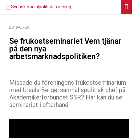
Hoppa
Huv
till
innehåll
2019-05-29
Se frukostseminariet Vem tjänar
på den nya
arbetsmarknadspolitiken?
Missade du föreningens frukostseminarium
med Ursula Berge, samhällspolitisk chef på
Akademikerförbundet SSR? Här kan du se
seminariet i efterhand.