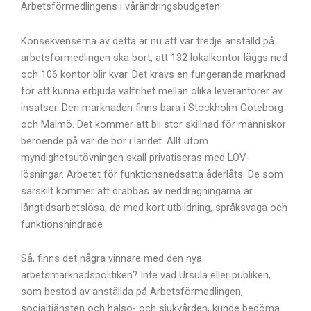
Arbetsförmedlingens i vårändringsbudgeten.
Konsekvenserna av detta är nu att var tredje anställd på
arbetsförmedlingen ska bort, att 132 lokalkontor läggs ned
och 106 kontor blir kvar. Det krävs en fungerande marknad
för att kunna erbjuda valfrihet mellan olika leverantörer av
insatser. Den marknaden finns bara i Stockholm Göteborg
och Malmö. Det kommer att bli stor skillnad för människor
beroende på var de bor i landet. Allt utom
myndighetsutövningen skall privatiseras med LOV-
lösningar. Arbetet för funktionsnedsatta åderlåts. De som
särskilt kommer att drabbas av neddragningarna är
långtidsarbetslösa, de med kort utbildning, språksvaga och
funktionshindrade
Så, finns det några vinnare med den nya
arbetsmarknadspolitiken? Inte vad Ursula eller publiken,
som bestod av anställda på Arbetsförmedlingen,
socialtjänsten och hälso- och sjukvården, kunde bedöma.