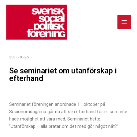
Hoppa
Huvu
till
innehåll
2011-10-25
Se seminariet om utanförskap i
efterhand
Seminariet föreningen anordnade 11 oktober på
Socionomdagarna går nu att se i efterhand för er som inte
hade möjlighet att vara med. Seminariet hette:
”Utanförskap – alla pratar om det med gör något nåt?”