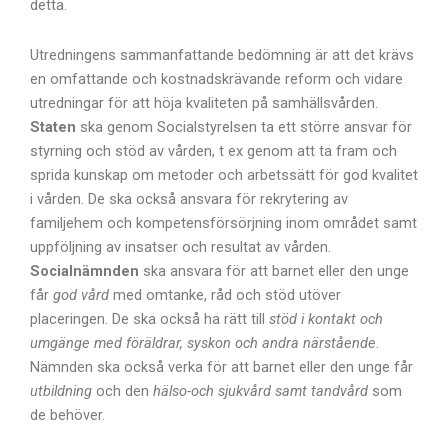
detta.
Utredningens sammanfattande bedömning är att det krävs
en omfattande och kostnadskrävande reform och vidare
utredningar för att höja kvaliteten på samhällsvården.
Staten
ska genom Socialstyrelsen ta ett större ansvar för
styrning och stöd av vården, t ex genom att ta fram och
sprida kunskap om metoder och arbetssätt för god kvalitet
i vården. De ska också ansvara för rekrytering av
familjehem och kompetensförsörjning inom området samt
uppföljning av insatser och resultat av vården.
Socialnämnden
ska ansvara för att barnet eller den unge
får
god vård
med omtanke, råd och stöd utöver
placeringen. De ska också ha rätt till
stöd i kontakt och
umgänge med föräldrar, syskon och andra närstående
.
Nämnden ska också verka för att barnet eller den unge får
utbildning
och den
hälso-och sjukvård samt
tandvård
som
de behöver.