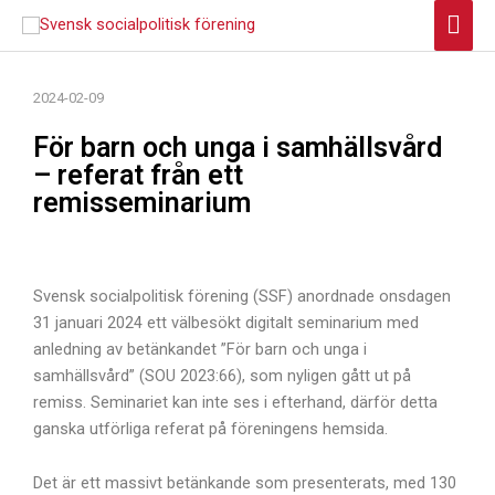
Hoppa
Huv
till
innehåll
2024-02-09
För barn och unga i samhällsvård
– referat från ett
remisseminarium
Svensk socialpolitisk förening (SSF) anordnade onsdagen
31 januari 2024 ett välbesökt digitalt seminarium med
anledning av betänkandet ”För barn och unga i
samhällsvård” (SOU 2023:66), som nyligen gått ut på
remiss. Seminariet kan inte ses i efterhand, därför detta
ganska utförliga referat på föreningens hemsida.
Det är ett massivt betänkande som presenterats, med 130