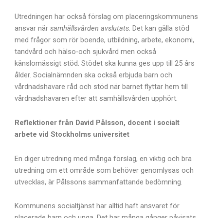
Utredningen har också förslag om placeringskommunens
ansvar när
samhällsvården avslutats
. Det kan gälla stöd
med frågor som rör boende, utbildning, arbete, ekonomi,
tandvård och hälso-och sjukvård men också
känslomässigt stöd. Stödet ska kunna ges upp till 25 års
ålder. Socialnämnden ska också erbjuda barn och
vårdnadshavare råd och stöd när barnet flyttar hem till
vårdnadshavaren efter att samhällsvården upphört.
Reflektioner från David Pålsson, docent i socialt
arbete vid Stockholms universitet
En diger utredning med många förslag, en viktig och bra
utredning om ett område som behöver genomlysas och
utvecklas, är Pålssons sammanfattande bedömning.
Kommunens socialtjänst har alltid haft ansvaret för
placerade barn och unga. Det har många gånger påvisats