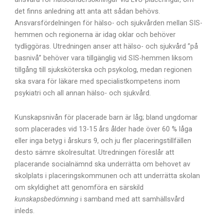
det finns anledning att anta att sådan behövs.
Ansvarsfördelningen för hälso- och sjukvården mellan SIS-
hemmen och regionerna är idag oklar och behöver
tydliggöras. Utredningen anser att hälso- och sjukvård ”på
basnivå” behöver vara tillgänglig vid SIS-hemmen liksom
tillgång till sjuksköterska och psykolog, medan regionen
ska svara för läkare med specialistkompetens inom
psykiatri och all annan hälso- och sjukvård.
Kunskapsnivån för placerade barn är låg; bland ungdomar
som placerades vid 13-15 års ålder hade över 60 % låga
eller inga betyg i årskurs 9, och ju fler placeringstillfällen
desto sämre skolresultat. Utredningen föreslår att
placerande socialnämnd ska underrätta om behovet av
skolplats i placeringskommunen och att underrätta skolan
om skyldighet att genomföra en särskild
kunskapsbedömning
i samband med att samhällsvård
inleds.