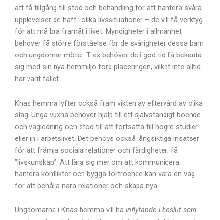
att få tillgång till stöd och behandling för att hantera svåra
upplevelser de haft i olika livssituationer – de vill få verktyg
för att må bra framåt i livet. Myndigheter i allmänhet
behöver få större förståelse för de svårigheter dessa barn
och ungdomar möter. T ex behöver de i god tid få bekanta
sig med sin nya hemmiljö före placeringen, vilket inte alltid
har varit fallet.
Knas hemma lyfter också fram vikten av eftervård av olika
slag. Unga vuxna behöver hjälp till ett självständigt boende
och vägledning och stöd till att fortsätta till högre studier
eller in i arbetslivet. Det behövs också långsiktiga insatser
för att främja sociala relationer och färdigheter; få
”livskunskap”. Att lära sig mer om att kommunicera,
hantera konflikter och bygga förtroende kan vara en väg
för att behålla nära relationer och skapa nya.
Ungdomarna i Knas hemma vill ha
inflytande i beslut som