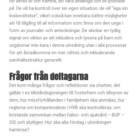
rör deras liv och framtid
, att vara
delaktiga och bli lyssnade
på
. De vill ha kontroll över sin egen situation, de vill ”äga sin
livsberättelse”, vilket också kan innebära bättre möjligheter
att få tillgång till all information som finns om den unge i
form av journaler och anteckningar. De skickar en tydlig
signal om vikten av att inkludera och lyssna på barn och
ungdomar inte bara i denna utredning utan i alla processer
för att åstadkomma en mer rättvis och inkluderande
samhällsstruktur generellt.
Frågor från deltagarna
Det kom många frågor och reflektioner via chatten, det
gällde t ex tillståndsgivningen till fosterhem och tillsynen av
dem, hur missförhållanden i familjehem ska anmälas, hur
reglerna om kompetenskrav i HVB ska kontrolleras, om
bristande samverkan mellan hälso- och sjukvård – BUP –
SIS och slutligen: Hur ska alla förslag i utredningen
hanteras?