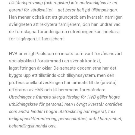
tillståndsprövning (och register) inte nödvändigtvis är en
garanti för vårdkvalitet – det beror helt på tillämpningen
.
Han menar också att ett grundproblem kvarstår, nämligen
svårigheten att rekrytera familjehem, och han undrar vad
de föreslagna förändringarna i utredningen kan innebära
för tillgången till familjehem.
HVB är enligt Paulsson en insats som varit förvånansvärt
socialpolitiskt försummad i en svensk kontext,
lagstiftningen är oklar. De senaste decennierna har det
byggts upp ett tillstånds-och tillsynssystem, men den
professionella utvecklingen har lämnats till de (privata)
utförarna av HVB och till hemmens föreståndare.
Utredningens främsta skarpa förslag för HVB gäller högre
utbildningskrav för personal, men i övrigt kvarstår områden
som andra länder i högre utsträckning har reglerat, t ex
målgruppsdifferentiering, personaltäthet, antal barn/enhet,
behandlingsinnehåll
osv.