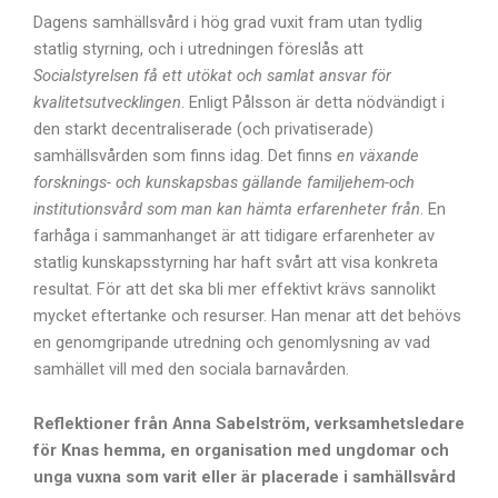
Dagens samhällsvård i hög grad vuxit fram utan tydlig
statlig styrning, och i utredningen föreslås att
Socialstyrelsen få ett utökat och samlat ansvar för
kvalitetsutvecklingen
. Enligt Pålsson är detta nödvändigt i
den starkt decentraliserade (och privatiserade)
samhällsvården som finns idag. Det finns
en växande
forsknings- och kunskapsbas gällande familjehem-och
institutionsvård som man kan hämta erfarenheter från
. En
farhåga i sammanhanget är att tidigare erfarenheter av
statlig kunskapsstyrning har haft svårt att visa konkreta
resultat. För att det ska bli mer effektivt krävs sannolikt
mycket eftertanke och resurser. Han menar att det behövs
en genomgripande utredning och genomlysning av vad
samhället vill med den sociala barnavården.
Reflektioner från Anna Sabelström, verksamhetsledare
för Knas hemma, en organisation med ungdomar och
unga vuxna som varit eller är placerade i samhällsvård