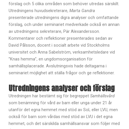
förslag och 5 olika områden som behöver utredas särskilt.
Utredningens huvudsekreterare,
Marta Gandra
presenterade utredningens digra analyser och omfattande
förslag, och under seminariet medverkade också en annan
av utredningens sekreterare, Pär Alexandersson.
Kommentarer och reflektioner presenterades sedan av
David Pålsson, docent i socialt arbete vid Stockholms
universitet och Anna Sabelström, verksamhetsledare vid
”Knas hemma”, en ungdomsorganisation för
samhällsplacerade. Avslutningsvis hade deltagarna i
seminariet möjlighet att ställa frågor och ge reflektioner.
Utredningens analyser och förslag
Utredningen har bestämt sig för begreppet
Samhällsvård
som benämning för vård av barn eller unga under 21 år
utanför det egna hemmet med stöd av SoL eller LVU, men
också för barn som vårdas med stöd av LVU i det egna
hemmet, och det särskilda samhällsansvar som följer med