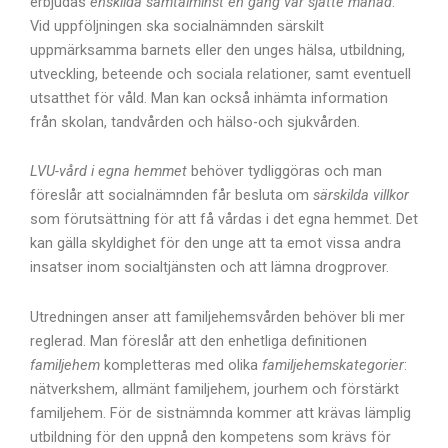
erbjudas
enskilda samtalminst en gång var sjätte månad
.
Vid uppföljningen ska socialnämnden särskilt
uppmärksamma barnets eller den unges hälsa, utbildning,
utveckling, beteende och sociala relationer, samt eventuell
utsatthet för våld. Man kan också inhämta information
från skolan, tandvården och hälso-och sjukvården.
LVU-vård i egna hemmet
behöver tydliggöras och man
föreslår att socialnämnden får besluta om
särskilda villkor
som förutsättning för att få vårdas i det egna hemmet. Det
kan gälla skyldighet för den unge att ta emot vissa andra
insatser inom socialtjänsten och att lämna drogprover.
Utredningen anser att familjehemsvården behöver bli mer
reglerad. Man föreslår att den enhetliga definitionen
familjehem
kompletteras med olika
familjehemskategorier
:
nätverkshem, allmänt familjehem, jourhem och förstärkt
familjehem. För de sistnämnda kommer att krävas lämplig
utbildning för den uppnå den kompetens som krävs för