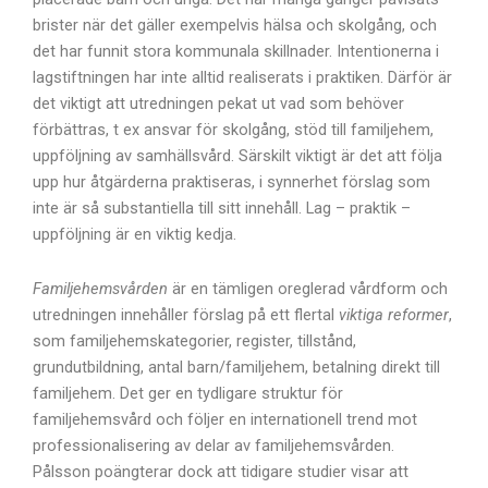
brister när det gäller exempelvis hälsa och skolgång, och
det har funnit stora kommunala skillnader. Intentionerna i
lagstiftningen har inte alltid realiserats i praktiken. Därför är
det viktigt att utredningen pekat ut vad som behöver
förbättras, t ex ansvar för skolgång, stöd till familjehem,
uppföljning av samhällsvård. Särskilt viktigt är det att följa
upp hur åtgärderna praktiseras, i synnerhet förslag som
inte är så substantiella till sitt innehåll. Lag – praktik –
uppföljning är en viktig kedja.
Familjehemsvården
är en tämligen oreglerad vårdform och
utredningen innehåller förslag på ett flertal
viktiga reformer
,
som familjehemskategorier, register, tillstånd,
grundutbildning, antal barn/familjehem, betalning direkt till
familjehem. Det ger en tydligare struktur för
familjehemsvård och följer en internationell trend mot
professionalisering av delar av familjehemsvården.
Pålsson poängterar dock att tidigare studier visar att