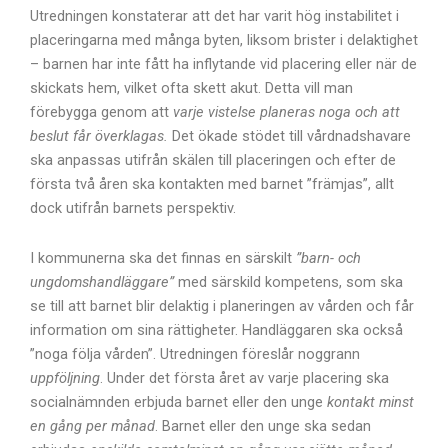
Utredningen konstaterar att det har varit hög instabilitet i
placeringarna med många byten, liksom brister i delaktighet
– barnen har inte fått ha inflytande vid placering eller när de
skickats hem, vilket ofta skett akut. Detta vill man
förebygga genom att
varje vistelse planeras noga och att
beslut får överklagas.
Det ökade stödet till vårdnadshavare
ska anpassas utifrån skälen till placeringen och efter de
första två åren ska kontakten med barnet ”främjas”, allt
dock utifrån barnets perspektiv.
I kommunerna ska det finnas en särskilt
”barn- och
ungdomshandläggare”
med särskild kompetens, som ska
se till att barnet blir delaktig i planeringen av vården och får
information om sina rättigheter. Handläggaren ska också
”noga följa vården”. Utredningen föreslår noggrann
uppföljning
. Under det första året av varje placering ska
socialnämnden erbjuda barnet eller den unge
kontakt minst
en gång per månad
. Barnet eller den unge ska sedan