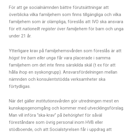
För att ge socialnämnden bättre förutsättningar att
överblicka vilka familjehem som finns tillgängliga och vilka
familjehem som är olämpliga, föreslås att IVO ska ansvara
för ett
nationellt register över familjehem
för barn och unga
under 21 år.
Ytterligare krav på familjehemsvården som föreslås är att
högst tre barn eller unga
får vara placerade i samma
familjehem om det inte finns särskilda skäl (t ex för att
hålla ihop en syskongrupp). Ansvarsfördelningen mellan
nämnden och konsulentstödda verksamheter ska
förtydligas.
När det gäller
institutionsvården
gör utredningen mest en
kunskapsgenomgång och kommer med utvecklingsförslag.
Man vill införa ”ska-krav” på
behörighet
för såväl
föreståndare som övrig personal inom HVB eller
stödboende, och att Socialstyrelsen får i uppdrag att