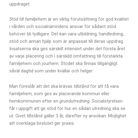
uppdraget.
Stöd till familjehem
är en viktig förutsättning för god kvalitet
i vården och socialnämndens ansvar för sådant stöd
behöver bli tydligare. Det kan vara utbildning, handledning,
stöd och annan hjälp som är anpassat till deras uppdrag.
Insatserna ska ges särskilt intensivt under det första året
av varje placering och i särskild omfattning till förstärkta
familjehem och jourhem. Stödet ska finnas tillgängligt
såväl dagtid som under kvällar och helger.
Man föreslår att det ska krävas
tillstånd
för att få vara
familjehem, som ges av placerande kommun eller
hemkommunen efter en
grundutredning
. Socialstyrelsen
får i uppgift att ge stöd för hur en sådan utredning ska se
ut. Givet tillstånd gäller 3 år, därefter ny ansökan. Möjlighet
att överklaga beslutet ger praxis.