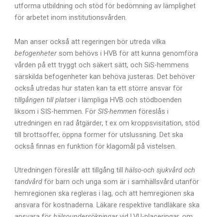
utforma utbildning och stöd för bedömning av lämplighet
för arbetet inom institutionsvården.
Man anser också att regeringen bör utreda vilka
befogenheter
som behövs i HVB för att kunna genomföra
vården på ett tryggt och säkert sätt, och SiS-hemmens
särskilda befogenheter kan behöva justeras. Det behöver
också utredas hur staten kan ta ett större ansvar för
tillgången till plats
er i lämpliga HVB och stödboenden
liksom i SIS-hemmen. För
SIS-hemmen
föreslås i
utredningen en rad åtgärder, t ex om kroppsvisitation, stöd
till brottsoffer, öppna former för utslussning. Det ska
också finnas en funktion för klagomål på vistelsen.
Utredningen föreslår att tillgång till
hälso-och sjukvård och
tandvård
för barn och unga som är i samhällsvård utanför
hemregionen ska regleras i lag, och att hemregionen ska
ansvara för kostnaderna. Läkare respektive tandläkare ska
ansvara för
hälsoundersökningar
vid LVU-placeringar, om