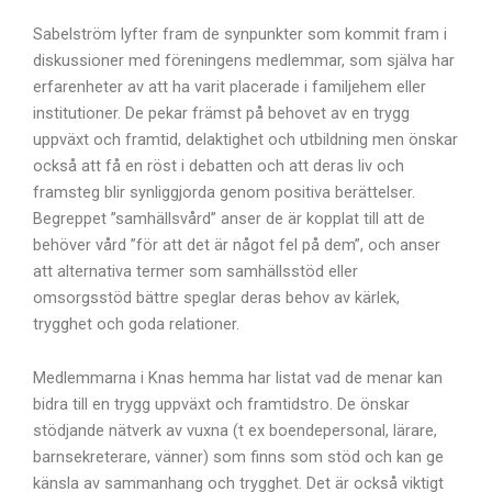
Sabelström lyfter fram de synpunkter som kommit fram i
diskussioner med föreningens medlemmar, som själva har
erfarenheter av att ha varit placerade i familjehem eller
institutioner. De pekar främst på behovet av en trygg
uppväxt och framtid, delaktighet och utbildning men önskar
också att få en röst i debatten och att deras liv och
framsteg blir synliggjorda genom positiva berättelser.
Begreppet ”samhällsvård” anser de är kopplat till att de
behöver vård ”för att det är något fel på dem”, och anser
att alternativa termer som samhällsstöd eller
omsorgsstöd bättre speglar deras behov av kärlek,
trygghet och goda relationer.
Medlemmarna i Knas hemma har listat vad de menar kan
bidra till en trygg uppväxt och framtidstro. De önskar
stödjande nätverk av vuxna (t ex boendepersonal, lärare,
barnsekreterare, vänner) som finns som stöd och kan ge
känsla av sammanhang och trygghet. Det är också viktigt